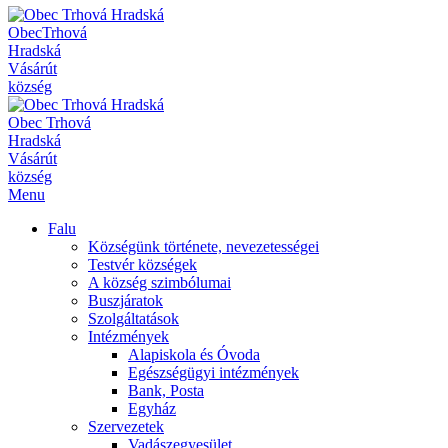
Obec
Trhová
Hradská
Vásárút
község
Obec
Trhová
Hradská
Vásárút
község
Menu
Falu
Községünk története, nevezetességei
Testvér községek
A község szimbólumai
Buszjáratok
Szolgáltatások
Intézmények
Alapiskola és Óvoda
Egészségügyi intézmények
Bank, Posta
Egyház
Szervezetek
Vadászegyesület