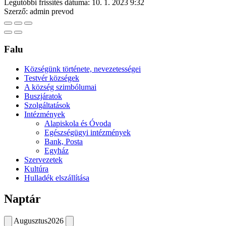
Legutóbbi frissítés dátuma:
10. 1. 2023 9:32
Szerző:
admin prevod
Falu
Községünk története, nevezetességei
Testvér községek
A község szimbólumai
Buszjáratok
Szolgáltatások
Intézmények
Alapiskola és Óvoda
Egészségügyi intézmények
Bank, Posta
Egyház
Szervezetek
Kultúra
Hulladék elszállítása
Naptár
Augusztus
2026