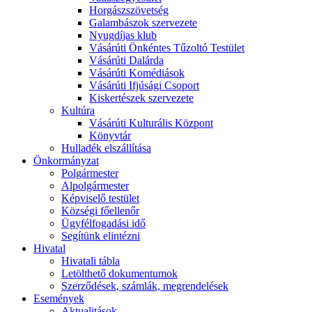
Horgászszövetség
Galambászok szervezete
Nyugdíjas klub
Vásárúti Önkéntes Tűzoltó Testület
Vásárúti Dalárda
Vásárúti Komédiások
Vásárúti Ifjúsági Csoport
Kiskertészek szervezete
Kultúra
Vásárúti Kulturális Központ
Könyvtár
Hulladék elszállítása
Önkormányzat
Polgármester
Alpolgármester
Képviselő testület
Községi főellenőr
Ügyfélfogadási idő
Segítünk elintézni
Hivatal
Hivatali tábla
Letölthető dokumentumok
Szerződések, számlák, megrendelések
Események
Aktualitások