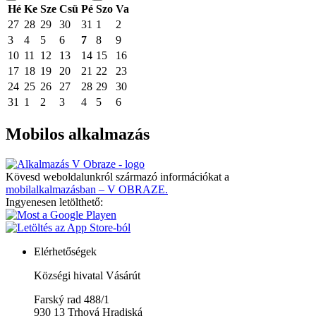
Hé
Ke
Sze
Csü
Pé
Szo
Va
27
28
29
30
31
1
2
3
4
5
6
7
8
9
10
11
12
13
14
15
16
17
18
19
20
21
22
23
24
25
26
27
28
29
30
31
1
2
3
4
5
6
Mobilos alkalmazás
Kövesd weboldalunkról származó információkat a
mobilalkalmazásban – V OBRAZE.
Ingyenesen letölthető:
Elérhetőségek
Községi hivatal Vásárút
Farský rad 488/1
930 13 Trhová Hradiská