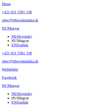
Menu
+421 031 5581 338
obec@trhovahradska.sk
HU
Magyar
SK
Slovensky
HU
Magyar
EN
English
+421 031 5581 338
obec@trhovahradska.sk
Webtérkép
Facebook
HU
Magyar
SK
Slovensky
HU
Magyar
EN
English