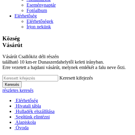
Eseménynaptár
Fotóalbum
Elérhetőség
Elérhetőségek
Írjon nekünk
Község
Vásárút
Vásárút Csallóköz déli részén
található 10 km-re Dunaszerdahelytől keleti irányban.
Erre vezetett a hajdani vásárút, melynek emlékét a falu neve őrzi.
Keresett kifejezés
Keresés
részletes keresés
Elérhetőség
Hivatali tábla
Hulladék elszállítása
Segítünk elintézni
Alapiskola
Óvoda