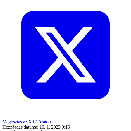
Megosztás az X hálózaton
Hozzáadás dátuma:
10. 1. 2023 9:16