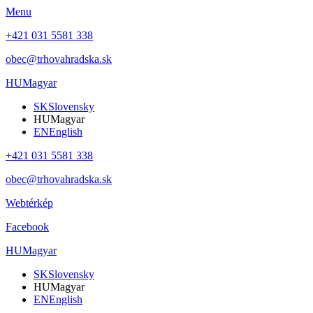
Menu
+421 031 5581 338
obec@trhovahradska.sk
HU
Magyar
SK
Slovensky
HU
Magyar
EN
English
+421 031 5581 338
obec@trhovahradska.sk
Webtérkép
Facebook
HU
Magyar
SK
Slovensky
HU
Magyar
EN
English