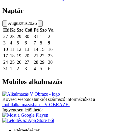
Naptár
Augusztus
2026
Hé
Ke
Sze
Csü
Pé
Szo
Va
27
28
29
30
31
1
2
3
4
5
6
7
8
9
10
11
12
13
14
15
16
17
18
19
20
21
22
23
24
25
26
27
28
29
30
31
1
2
3
4
5
6
Mobilos alkalmazás
Kövesd weboldalunkról származó információkat a
mobilalkalmazásban – V OBRAZE.
Ingyenesen letölthető:
Elérhetőségek