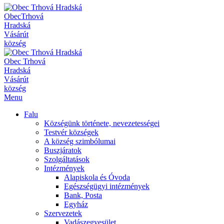
Obec
Trhová
Hradská
Vásárút
község
Obec
Trhová
Hradská
Vásárút
község
Menu
Falu
Községünk története, nevezetességei
Testvér községek
A község szimbólumai
Buszjáratok
Szolgáltatások
Intézmények
Alapiskola és Óvoda
Egészségügyi intézmények
Bank, Posta
Egyház
Szervezetek
Vadászegyesület