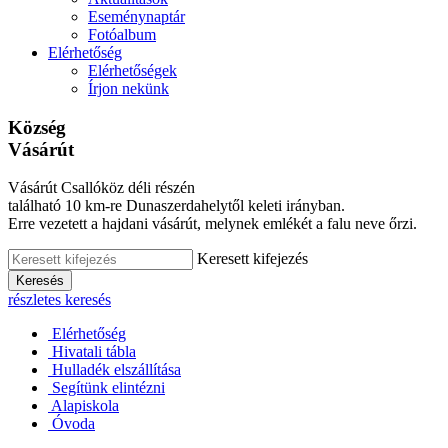
Eseménynaptár
Fotóalbum
Elérhetőség
Elérhetőségek
Írjon nekünk
Község
Vásárút
Vásárút Csallóköz déli részén
található 10 km-re Dunaszerdahelytől keleti irányban.
Erre vezetett a hajdani vásárút, melynek emlékét a falu neve őrzi.
Keresett kifejezés
Keresés
részletes keresés
Elérhetőség
Hivatali tábla
Hulladék elszállítása
Segítünk elintézni
Alapiskola
Óvoda