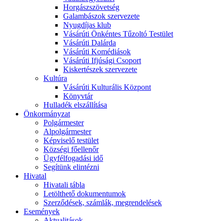
Horgászszövetség
Galambászok szervezete
Nyugdíjas klub
Vásárúti Önkéntes Tűzoltó Testület
Vásárúti Dalárda
Vásárúti Komédiások
Vásárúti Ifjúsági Csoport
Kiskertészek szervezete
Kultúra
Vásárúti Kulturális Központ
Könyvtár
Hulladék elszállítása
Önkormányzat
Polgármester
Alpolgármester
Képviselő testület
Községi főellenőr
Ügyfélfogadási idő
Segítünk elintézni
Hivatal
Hivatali tábla
Letölthető dokumentumok
Szerződések, számlák, megrendelések
Események
Aktualitások