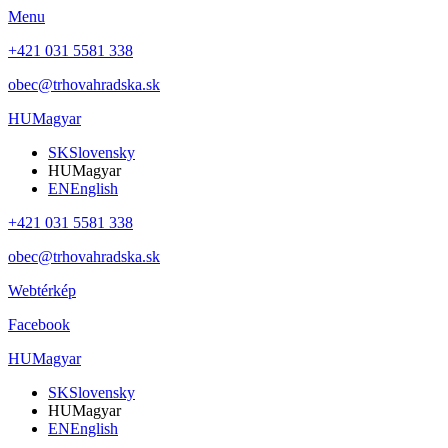
Menu
+421 031 5581 338
obec@trhovahradska.sk
HU
Magyar
SK
Slovensky
HU
Magyar
EN
English
+421 031 5581 338
obec@trhovahradska.sk
Webtérkép
Facebook
HU
Magyar
SK
Slovensky
HU
Magyar
EN
English