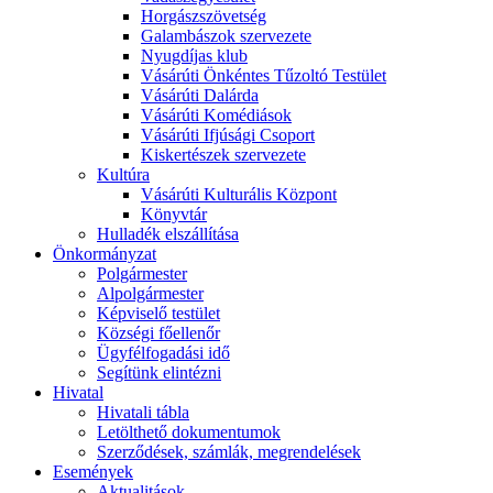
Horgászszövetség
Galambászok szervezete
Nyugdíjas klub
Vásárúti Önkéntes Tűzoltó Testület
Vásárúti Dalárda
Vásárúti Komédiások
Vásárúti Ifjúsági Csoport
Kiskertészek szervezete
Kultúra
Vásárúti Kulturális Központ
Könyvtár
Hulladék elszállítása
Önkormányzat
Polgármester
Alpolgármester
Képviselő testület
Községi főellenőr
Ügyfélfogadási idő
Segítünk elintézni
Hivatal
Hivatali tábla
Letölthető dokumentumok
Szerződések, számlák, megrendelések
Események
Aktualitások