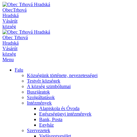
Obec
Trhová
Hradská
Vásárút
község
Obec
Trhová
Hradská
Vásárút
község
Menu
Falu
Községünk története, nevezetességei
Testvér községek
A község szimbólumai
Buszjáratok
Szolgáltatások
Intézmények
Alapiskola és Óvoda
Egészségügyi intézmények
Bank, Posta
Egyház
Szervezetek
Vadászegyesület