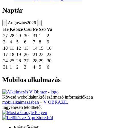
Naptár
Augusztus
2026
Hé
Ke
Sze
Csü
Pé
Szo
Va
27
28
29
30
31
1
2
3
4
5
6
7
8
9
10
11
12
13
14
15
16
17
18
19
20
21
22
23
24
25
26
27
28
29
30
31
1
2
3
4
5
6
Mobilos alkalmazás
Kövesd weboldalunkról származó információkat a
mobilalkalmazásban – V OBRAZE.
Ingyenesen letölthető:
Elérhetőségek