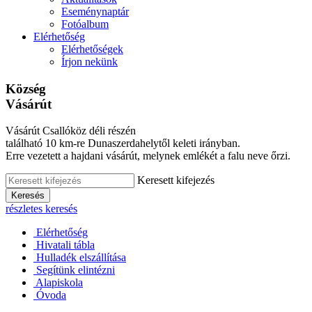
Eseménynaptár
Fotóalbum
Elérhetőség
Elérhetőségek
Írjon nekünk
Község
Vásárút
Vásárút Csallóköz déli részén
található 10 km-re Dunaszerdahelytől keleti irányban.
Erre vezetett a hajdani vásárút, melynek emlékét a falu neve őrzi.
Keresett kifejezés
Keresés
részletes keresés
Elérhetőség
Hivatali tábla
Hulladék elszállítása
Segítünk elintézni
Alapiskola
Óvoda