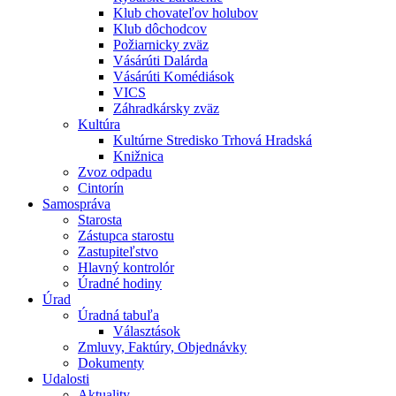
Klub chovateľov holubov
Klub dôchodcov
Požiarnicky zväz
Vásárúti Dalárda
Vásárúti Komédiások
VICS
Záhradkársky zväz
Kultúra
Kultúrne Stredisko Trhová Hradská
Knižnica
Zvoz odpadu
Cintorín
Samospráva
Starosta
Zástupca starostu
Zastupiteľstvo
Hlavný kontrolór
Úradné hodiny
Úrad
Úradná tabuľa
Választások
Zmluvy, Faktúry, Objednávky
Dokumenty
Udalosti
Aktuality