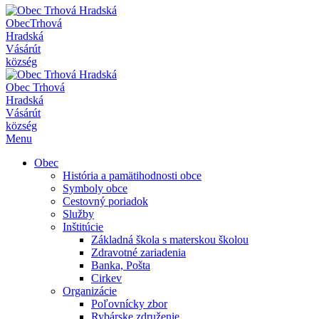
Obec
Trhová
Hradská
Vásárút
község
Obec
Trhová
Hradská
Vásárút
község
Menu
Obec
História a pamätihodnosti obce
Symboly obce
Cestovný poriadok
Služby
Inštitúcie
Základná škola s materskou školou
Zdravotné zariadenia
Banka, Pošta
Cirkev
Organizácie
Poľovnícky zbor
Rybárske združenie