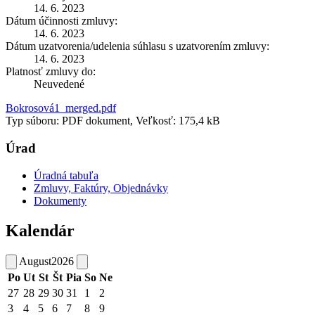
14. 6. 2023
Dátum účinnosti zmluvy:
14. 6. 2023
Dátum uzatvorenia/udelenia súhlasu s uzatvorením zmluvy:
14. 6. 2023
Platnosť zmluvy do:
Neuvedené
Bokrosová1_merged.pdf
Typ súboru: PDF dokument, Veľkosť: 175,4 kB
Úrad
Úradná tabuľa
Zmluvy, Faktúry, Objednávky
Dokumenty
Kalendár
August
2026
Po
Ut
St
Št
Pia
So
Ne
27
28
29
30
31
1
2
3
4
5
6
7
8
9