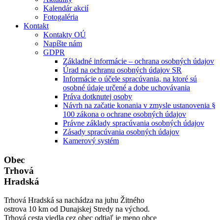
Kalendár akcií
Fotogaléria
Kontakt
Kontakty OÚ
Napíšte nám
GDPR
Základné informácie – ochrana osobných údajov
Úrad na ochranu osobných údajov SR
Informácie o účele spracúvania, na ktoré sú
osobné údaje určené a dobe uchovávania
Práva dotknutej osoby
Návrh na začatie konania v zmysle ustanovenia §
100 zákona o ochrane osobných údajov
Právne základy spracúvania osobných údajov
Zásady spracúvania osobných údajov
Kamerový systém
Obec
Trhová
Hradská
Trhová Hradská sa nachádza na juhu Žitného
ostrova 10 km od Dunajskej Stredy na východ.
Trhová cesta viedla cez obec odtiaľ je meno obce