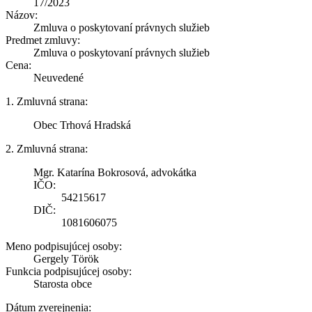
17/2023
Názov:
Zmluva o poskytovaní právnych služieb
Predmet zmluvy:
Zmluva o poskytovaní právnych služieb
Cena:
Neuvedené
1. Zmluvná strana:
Obec Trhová Hradská
2. Zmluvná strana:
Mgr. Katarína Bokrosová, advokátka
IČO:
54215617
DIČ:
1081606075
Meno podpisujúcej osoby:
Gergely Török
Funkcia podpisujúcej osoby:
Starosta obce
Dátum zverejnenia: