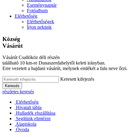
Eseménynaptár
Fotóalbum
Elérhetőség
Elérhetőségek
Írjon nekünk
Község
Vásárút
Vásárút Csallóköz déli részén
található 10 km-re Dunaszerdahelytől keleti irányban.
Erre vezetett a hajdani vásárút, melynek emlékét a falu neve őrzi.
Keresett kifejezés
Keresés
részletes keresés
Elérhetőség
Hivatali tábla
Hulladék elszállítása
Segítünk elintézni
Alapiskola
Óvoda