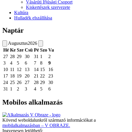
Vásárúti Ifjúsági Csoport
Kiskertészek szervezete
Kultúra
Hulladék elszállítása
Naptár
Augusztus
2026
Hé
Ke
Sze
Csü
Pé
Szo
Va
27
28
29
30
31
1
2
3
4
5
6
7
8
9
10
11
12
13
14
15
16
17
18
19
20
21
22
23
24
25
26
27
28
29
30
31
1
2
3
4
5
6
Mobilos alkalmazás
Kövesd weboldalunkról származó információkat a
mobilalkalmazásban – V OBRAZE.
Ingyenesen letölthető: