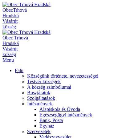
Obec
Trhová
Hradská
Vásárút
község
Obec
Trhová
Hradská
Vásárút
község
Menu
Falu
Községünk története, nevezetességei
Testvér községek
A község szimbólumai
Buszjáratok
Szolgáltatások
Intézmények
Alapiskola és Óvoda
Egészségügyi intézmények
Bank, Posta
Egyház
Szervezetek
Vadászegyesület