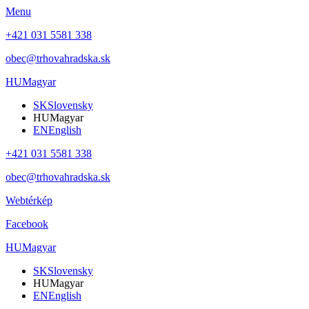
Menu
+421 031 5581 338
obec@trhovahradska.sk
HU
Magyar
SK
Slovensky
HU
Magyar
EN
English
+421 031 5581 338
obec@trhovahradska.sk
Webtérkép
Facebook
HU
Magyar
SK
Slovensky
HU
Magyar
EN
English