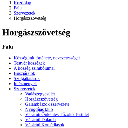
Kezdőlap
Falu
Szervezetek
Horgászszövetség
Horgászszövetség
Falu
Községünk története, nevezetességei
Testvér községek
A község szimbólumai
Buszjáratok
Szolgáltatások
Intézmények
Szervezetek
Vadászegyesület
Horgászszövetség
Galambászok szervezete
Nyugdíjas klub
Vásárúti Önkéntes Tűzoltó Testület
Vásárúti Dalárda
Vásárúti Komédiások