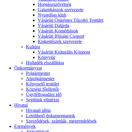
Horgászszövetség
Galambászok szervezete
Nyugdíjas klub
Vásárúti Önkéntes Tűzoltó Testület
Vásárúti Dalárda
Vásárúti Komédiások
Vásárúti Ifjúsági Csoport
Kiskertészek szervezete
Kultúra
Vásárúti Kulturális Központ
Könyvtár
Hulladék elszállítása
Önkormányzat
Polgármester
Alpolgármester
Képviselő testület
Községi főellenőr
Ügyfélfogadási idő
Segítünk elintézni
Hivatal
Hivatali tábla
Letölthető dokumentumok
Szerződések, számlák, megrendelések
Események
Aktualitások