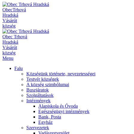
Obec
Trhová
Hradská
Vásárút
község
Obec
Trhová
Hradská
Vásárút
község
Menu
Falu
Községünk története, nevezetességei
Testvér községek
A község szimbólumai
Buszjáratok
Szolgáltatások
Intézmények
Alapiskola és Óvoda
Egészségügyi intézmények
Bank, Posta
Egyház
Szervezetek
Vadászegyesület