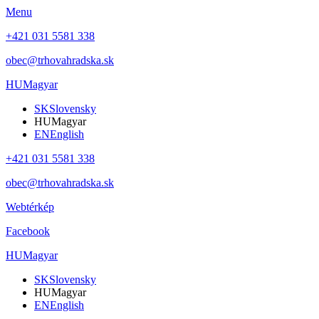
Menu
+421 031 5581 338
obec@trhovahradska.sk
HU
Magyar
SK
Slovensky
HU
Magyar
EN
English
+421 031 5581 338
obec@trhovahradska.sk
Webtérkép
Facebook
HU
Magyar
SK
Slovensky
HU
Magyar
EN
English