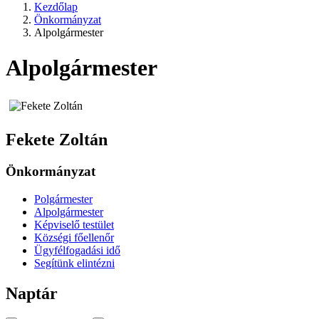
Kezdőlap
Önkormányzat
Alpolgármester
Alpolgármester
Fekete Zoltán
Önkormányzat
Polgármester
Alpolgármester
Képviselő testület
Községi főellenőr
Ügyfélfogadási idő
Segítünk elintézni
Naptár