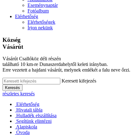
Eseménynaptár
Fotóalbum
Elérhetőség
Elérhetőségek
Írjon nekünk
Község
Vásárút
Vásárút Csallóköz déli részén
található 10 km-re Dunaszerdahelytől keleti irányban.
Erre vezetett a hajdani vásárút, melynek emlékét a falu neve őrzi.
Keresett kifejezés
Keresés
részletes keresés
Elérhetőség
Hivatali tábla
Hulladék elszállítása
Segítünk elintézni
Alapiskola
Óvoda