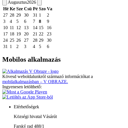
Augusztus
2026
Hé
Ke
Sze
Csü
Pé
Szo
Va
27
28
29
30
31
1
2
3
4
5
6
7
8
9
10
11
12
13
14
15
16
17
18
19
20
21
22
23
24
25
26
27
28
29
30
31
1
2
3
4
5
6
Mobilos alkalmazás
Kövesd weboldalunkról származó információkat a
mobilalkalmazásban – V OBRAZE.
Ingyenesen letölthető:
Elérhetőségek
Községi hivatal Vásárút
Farský rad 488/1