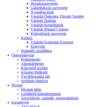
Horgászszövetség
Galambászok szervezete
Nyugdíjas klub
Vásárúti Önkéntes Tűzoltó Testület
Vásárúti Dalárda
Vásárúti Komédiások
Vásárúti Ifjúsági Csoport
Kiskertészek szervezete
Kultúra
Vásárúti Kulturális Központ
Könyvtár
Hulladék elszállítása
Önkormányzat
Polgármester
Alpolgármester
Képviselő testület
Községi főellenőr
Ügyfélfogadási idő
Segítünk elintézni
Hivatal
Hivatali tábla
Letölthető dokumentumok
Szerződések, számlák, megrendelések
Események
Aktualitások