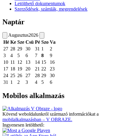
Letölthető dokumentumok
Szerződések, számlák, megrendelések
Naptár
Augusztus
2026
Hé
Ke
Sze
Csü
Pé
Szo
Va
27
28
29
30
31
1
2
3
4
5
6
7
8
9
10
11
12
13
14
15
16
17
18
19
20
21
22
23
24
25
26
27
28
29
30
31
1
2
3
4
5
6
Mobilos alkalmazás
Kövesd weboldalunkról származó információkat a
mobilalkalmazásban – V OBRAZE.
Ingyenesen letölthető: