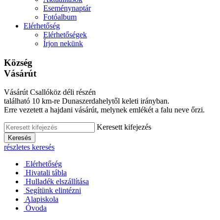
Eseménynaptár
Fotóalbum
Elérhetőség
Elérhetőségek
Írjon nekünk
Község
Vásárút
Vásárút Csallóköz déli részén
található 10 km-re Dunaszerdahelytől keleti irányban.
Erre vezetett a hajdani vásárút, melynek emlékét a falu neve őrzi.
Keresett kifejezés
Keresés
részletes keresés
Elérhetőség
Hivatali tábla
Hulladék elszállítása
Segítünk elintézni
Alapiskola
Óvoda