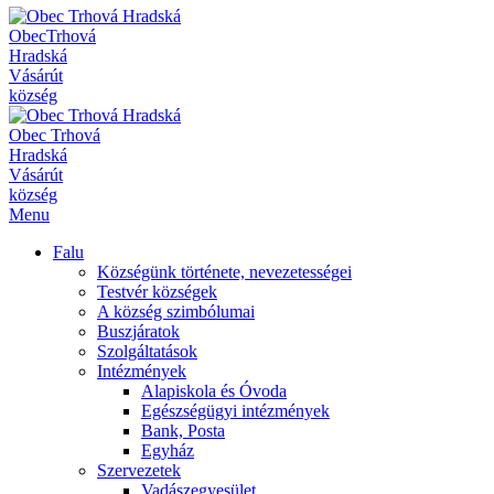
Obec
Trhová
Hradská
Vásárút
község
Obec
Trhová
Hradská
Vásárút
község
Menu
Falu
Községünk története, nevezetességei
Testvér községek
A község szimbólumai
Buszjáratok
Szolgáltatások
Intézmények
Alapiskola és Óvoda
Egészségügyi intézmények
Bank, Posta
Egyház
Szervezetek
Vadászegyesület