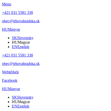
Menu
+421 031 5581 338
obec@trhovahradska.sk
HU
Magyar
SK
Slovensky
HU
Magyar
EN
English
+421 031 5581 338
obec@trhovahradska.sk
Webtérkép
Facebook
HU
Magyar
SK
Slovensky
HU
Magyar
EN
English