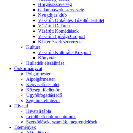
Horgászszövetség
Galambászok szervezete
Nyugdíjas klub
Vásárúti Önkéntes Tűzoltó Testület
Vásárúti Dalárda
Vásárúti Komédiások
Vásárúti Ifjúsági Csoport
Kiskertészek szervezete
Kultúra
Vásárúti Kulturális Központ
Könyvtár
Hulladék elszállítása
Önkormányzat
Polgármester
Alpolgármester
Képviselő testület
Községi főellenőr
Ügyfélfogadási idő
Segítünk elintézni
Hivatal
Hivatali tábla
Letölthető dokumentumok
Szerződések, számlák, megrendelések
Események
Aktualitások