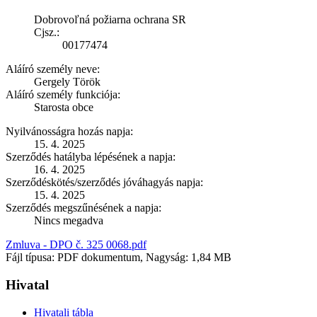
Dobrovoľná požiarna ochrana SR
Cjsz.:
00177474
Aláíró személy neve:
Gergely Török
Aláíró személy funkciója:
Starosta obce
Nyilvánosságra hozás napja:
15. 4. 2025
Szerződés hatályba lépésének a napja:
16. 4. 2025
Szerződéskötés/szerződés jóváhagyás napja:
15. 4. 2025
Szerződés megszűnésének a napja:
Nincs megadva
Zmluva - DPO č. 325 0068.pdf
Fájl típusa: PDF dokumentum, Nagyság: 1,84 MB
Hivatal
Hivatali tábla