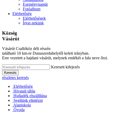
Eseménynaptár
Fotóalbum
Elérhetőség
Elérhetőségek
Írjon nekünk
Község
Vásárút
Vásárút Csallóköz déli részén
található 10 km-re Dunaszerdahelytől keleti irányban.
Erre vezetett a hajdani vásárút, melynek emlékét a falu neve őrzi.
Keresett kifejezés
Keresés
részletes keresés
Elérhetőség
Hivatali tábla
Hulladék elszállítása
Segítünk elintézni
Alapiskola
Óvoda