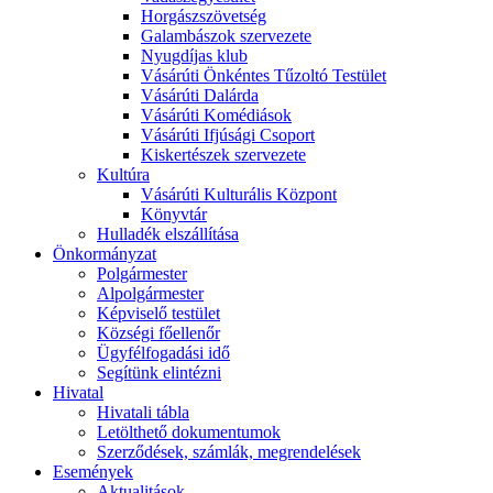
Horgászszövetség
Galambászok szervezete
Nyugdíjas klub
Vásárúti Önkéntes Tűzoltó Testület
Vásárúti Dalárda
Vásárúti Komédiások
Vásárúti Ifjúsági Csoport
Kiskertészek szervezete
Kultúra
Vásárúti Kulturális Központ
Könyvtár
Hulladék elszállítása
Önkormányzat
Polgármester
Alpolgármester
Képviselő testület
Községi főellenőr
Ügyfélfogadási idő
Segítünk elintézni
Hivatal
Hivatali tábla
Letölthető dokumentumok
Szerződések, számlák, megrendelések
Események
Aktualitások