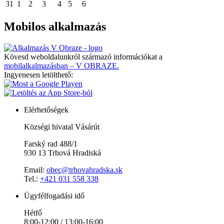
31
1
2
3
4
5
6
Mobilos alkalmazás
Kövesd weboldalunkról származó információkat a
mobilalkalmazásban – V OBRAZE.
Ingyenesen letölthető:
Elérhetőségek
Községi hivatal Vásárút
Farský rad 488/1
930 13 Trhová Hradiská
Email:
obec@trhovahradska.sk
Tel.:
+421 031 558 338
Ügyfélfogadási idő
Hétfő
8:00-12:00 / 13:00-16:00