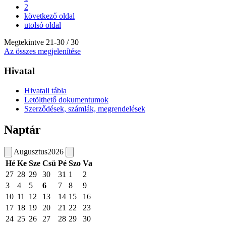
2
következő oldal
utolsó oldal
Megtekintve
21
-
30
/ 30
Az összes megjelenítése
Hivatal
Hivatali tábla
Letölthető dokumentumok
Szerződések, számlák, megrendelések
Naptár
Augusztus
2026
Hé
Ke
Sze
Csü
Pé
Szo
Va
27
28
29
30
31
1
2
3
4
5
6
7
8
9
10
11
12
13
14
15
16
17
18
19
20
21
22
23
24
25
26
27
28
29
30