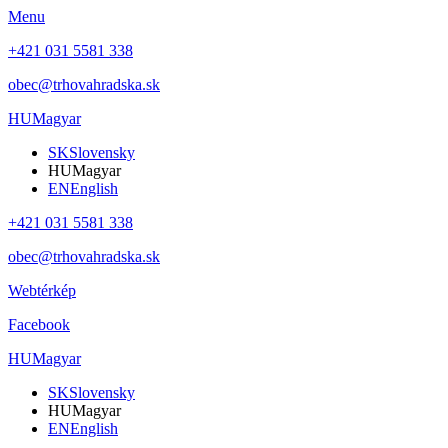
Menu
+421 031 5581 338
obec@trhovahradska.sk
HU
Magyar
SK
Slovensky
HU
Magyar
EN
English
+421 031 5581 338
obec@trhovahradska.sk
Webtérkép
Facebook
HU
Magyar
SK
Slovensky
HU
Magyar
EN
English