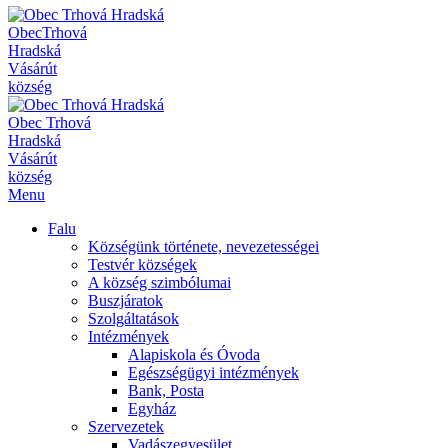
Obec
Trhová
Hradská
Vásárút
község
Obec
Trhová
Hradská
Vásárút
község
Menu
Falu
Községünk története, nevezetességei
Testvér községek
A község szimbólumai
Buszjáratok
Szolgáltatások
Intézmények
Alapiskola és Óvoda
Egészségügyi intézmények
Bank, Posta
Egyház
Szervezetek
Vadászegyesület