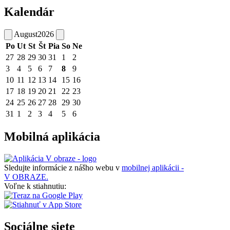
Kalendár
August
2026
Po
Ut
St
Št
Pia
So
Ne
27
28
29
30
31
1
2
3
4
5
6
7
8
9
10
11
12
13
14
15
16
17
18
19
20
21
22
23
24
25
26
27
28
29
30
31
1
2
3
4
5
6
Mobilná aplikácia
Sledujte informácie z nášho webu v
mobilnej aplikácii -
V OBRAZE.
Voľne k stiahnutiu:
Sociálne siete