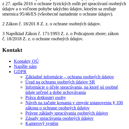
z 27. apríla 2016 o ochrane fyzických osôb pri spracúvaní osobných
údajov a o voľnom pohybe takýchto údajov, ktorým sa zrušuje
smernica 95/46/ES (všeobecné nariadenie o ochrane údajov).
2 Zákon č. 18/201 8 Z. z. o ochrane osobných údajov.
3 Napríklad Zákon č. 171/1993 Z. z. o Policajnom zbore; zákon
č. 18/2018 Z. z. o ochrane osobných údajov.
Kontakt
Kontakty OÚ
Napíšte nám
GDPR
Základné informácie – ochrana osobných údajov
Úrad na ochranu osobných údajov SR
Informácie o účele spracúvania, na ktoré sú osobné
údaje určené a dobe uchovávania
Práva dotknutej osoby
Návrh na začatie konania v zmysle ustanovenia § 100
zákona o ochrane osobných údajov
Právne základy spracúvania osobných údajov
Zásady spracúvania osobných údajov
Kamerový systém