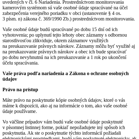
uvedených v čl. 6 Nariadenia. Prostredníctvom monitorovania
kamerovým systémom sú vaše osobné údaje spracúvané na účel
zabezpečenia verejného poriadku v obci (ustanovenie § 4 os.
3 písm. n) zákona č. 369/1990 Zb.) prostredníctvom monitorovania.
Vaše osobné údaje budú spracúvané po dobu 15 dní od ich
vyhotovenia; po uplynutí tejto lehoty obec záznamy s odbornou
starostlivosťou zlikviduje, okrem záznamov využitých
na preukazovanie právnych nárokov. Záznamy môžu byť využité aj
na preukazovanie právnych nárokov a obec ich bude spracúvať
po dobu nevyhnutnú na ich preukazovanie a 1 rok po ukončení
účelu spracúvania.
Vaše práva podľa nariadenia a Zákona o ochrane osobných
údajov
Právo na prístup
Máte právo na poskytnutie kópie osobných údajov, ktoré o vás
máme k dispozícii, ako aj na informácie o tom, ako vaše osobné
údaje používame.
Vo väčšine prípadov vám budú vaše osobné údaje poskytnuté
v písomnej listinnej forme, pokiaľ nepožadujete iný spôsob ich
poskytnutia. Ak ste o poskytnutie týchto informácií požiadali
elektronickými prostriedkami, budú vám poskytnuté elektronicky, ak