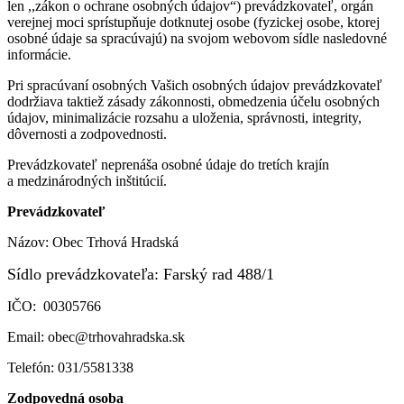
len ,,zákon o ochrane osobných údajov“) prevádzkovateľ, orgán
verejnej moci sprístupňuje dotknutej osobe (fyzickej osobe, ktorej
osobné údaje sa spracúvajú) na svojom webovom sídle nasledovné
informácie.
Pri spracúvaní osobných Vašich osobných údajov prevádzkovateľ
dodržiava taktiež zásady zákonnosti, obmedzenia účelu osobných
údajov, minimalizácie rozsahu a uloženia, správnosti, integrity,
dôvernosti a zodpovednosti.
Prevádzkovateľ neprenáša osobné údaje do tretích krajín
a medzinárodných inštitúcií.
Prevádzkovateľ
Názov: Obec Trhová Hradská
Sídlo prevádzkovateľa: Farský rad 488/1
IČO: 00305766
Email: obec@trhovahradska.sk
Telefón: 031/5581338
Zodpovedná osoba