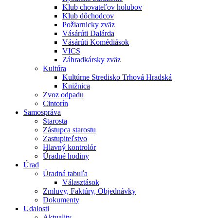
Klub chovateľov holubov
Klub dôchodcov
Požiarnicky zväz
Vásárúti Dalárda
Vásárúti Komédiások
VICS
Záhradkársky zväz
Kultúra
Kultúrne Stredisko Trhová Hradská
Knižnica
Zvoz odpadu
Cintorín
Samospráva
Starosta
Zástupca starostu
Zastupiteľstvo
Hlavný kontrolór
Úradné hodiny
Úrad
Úradná tabuľa
Választások
Zmluvy, Faktúry, Objednávky
Dokumenty
Udalosti
Aktuality