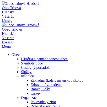
Obec
Trhová
Hradská
Vásárút
község
Obec
Trhová
Hradská
Vásárút
község
Menu
Obec
História a pamätihodnosti obce
Symboly obce
Cestovný poriadok
Služby
Inštitúcie
Základná škola s materskou školou
Zdravotné zariadenia
Banka, Pošta
Cirkev
Organizácie
Poľovnícky zbor
Rybárske združenie