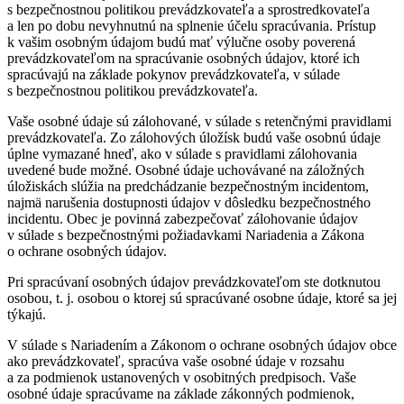
s bezpečnostnou politikou prevádzkovateľa a sprostredkovateľa
a len po dobu nevyhnutnú na splnenie účelu spracúvania. Prístup
k vašim osobným údajom budú mať výlučne osoby poverená
prevádzkovateľom na spracúvanie osobných údajov, ktoré ich
spracúvajú na základe pokynov prevádzkovateľa, v súlade
s bezpečnostnou politikou prevádzkovateľa.
Vaše osobné údaje sú zálohované, v súlade s retenčnými pravidlami
prevádzkovateľa. Zo zálohových úložísk budú vaše osobnú údaje
úplne vymazané hneď, ako v súlade s pravidlami zálohovania
uvedené bude možné. Osobné údaje uchovávané na záložných
úložiskách slúžia na predchádzanie bezpečnostným incidentom,
najmä narušenia dostupnosti údajov v dôsledku bezpečnostného
incidentu. Obec je povinná zabezpečovať zálohovanie údajov
v súlade s bezpečnostnými požiadavkami Nariadenia a Zákona
o ochrane osobných údajov.
Pri spracúvaní osobných údajov prevádzkovateľom ste dotknutou
osobou, t. j. osobou o ktorej sú spracúvané osobne údaje, ktoré sa jej
týkajú.
V súlade s Nariadením a Zákonom o ochrane osobných údajov obce
ako prevádzkovateľ, spracúva vaše osobné údaje v rozsahu
a za podmienok ustanovených v osobitných predpisoch. Vaše
osobné údaje spracúvame na základe zákonných podmienok,