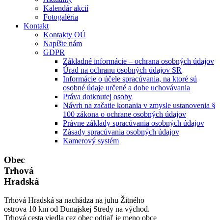
Kalendár akcií
Fotogaléria
Kontakt
Kontakty OÚ
Napíšte nám
GDPR
Základné informácie – ochrana osobných údajov
Úrad na ochranu osobných údajov SR
Informácie o účele spracúvania, na ktoré sú
osobné údaje určené a dobe uchovávania
Práva dotknutej osoby
Návrh na začatie konania v zmysle ustanovenia §
100 zákona o ochrane osobných údajov
Právne základy spracúvania osobných údajov
Zásady spracúvania osobných údajov
Kamerový systém
Obec
Trhová
Hradská
Trhová Hradská sa nachádza na juhu Žitného
ostrova 10 km od Dunajskej Stredy na východ.
Trhová cesta viedla cez obec odtiaľ je meno obce