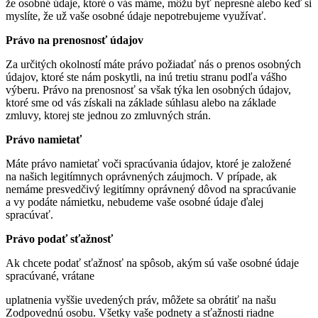
že osobné údaje, ktoré o vás máme, môžu byť nepresné alebo keď si
myslíte, že už vaše osobné údaje nepotrebujeme využívať.
Právo na prenosnosť údajov
Za určitých okolností máte právo požiadať nás o prenos osobných
údajov, ktoré ste nám poskytli, na inú tretiu stranu podľa vášho
výberu. Právo na prenosnosť sa však týka len osobných údajov,
ktoré sme od vás získali na základe súhlasu alebo na základe
zmluvy, ktorej ste jednou zo zmluvných strán.
Právo namietať
Máte právo namietať voči spracúvania údajov, ktoré je založené
na našich legitímnych oprávnených záujmoch. V prípade, ak
nemáme presvedčivý legitímny oprávnený dôvod na spracúvanie
a vy podáte námietku, nebudeme vaše osobné údaje ďalej
spracúvať.
Právo podať sťažnosť
Ak chcete podať sťažnosť na spôsob, akým sú vaše osobné údaje
spracúvané, vrátane
uplatnenia vyššie uvedených práv, môžete sa obrátiť na našu
Zodpovednú osobu. Všetky vaše podnety a sťažnosti riadne