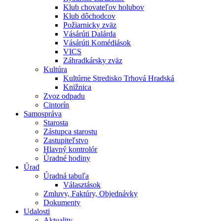
Klub chovateľov holubov
Klub dôchodcov
Požiarnicky zväz
Vásárúti Dalárda
Vásárúti Komédiások
VICS
Záhradkársky zväz
Kultúra
Kultúrne Stredisko Trhová Hradská
Knižnica
Zvoz odpadu
Cintorín
Samospráva
Starosta
Zástupca starostu
Zastupiteľstvo
Hlavný kontrolór
Úradné hodiny
Úrad
Úradná tabuľa
Választások
Zmluvy, Faktúry, Objednávky
Dokumenty
Udalosti
Aktuality