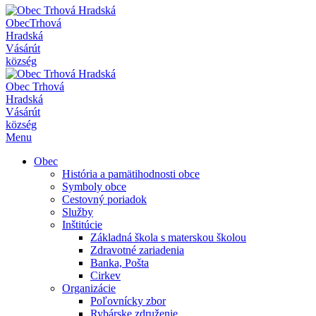
Obec
Trhová
Hradská
Vásárút
község
Obec
Trhová
Hradská
Vásárút
község
Menu
Obec
História a pamätihodnosti obce
Symboly obce
Cestovný poriadok
Služby
Inštitúcie
Základná škola s materskou školou
Zdravotné zariadenia
Banka, Pošta
Cirkev
Organizácie
Poľovnícky zbor
Rybárske združenie