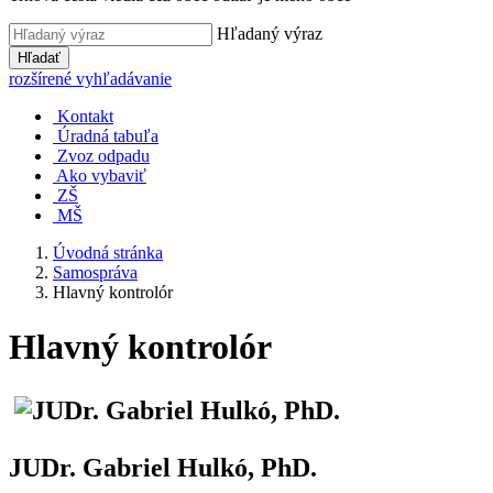
Hľadaný výraz
Hľadať
rozšírené vyhľadávanie
Kontakt
Úradná tabuľa
Zvoz odpadu
Ako vybaviť
ZŠ
MŠ
Úvodná stránka
Samospráva
Hlavný kontrolór
Hlavný kontrolór
JUDr. Gabriel Hulkó, PhD.