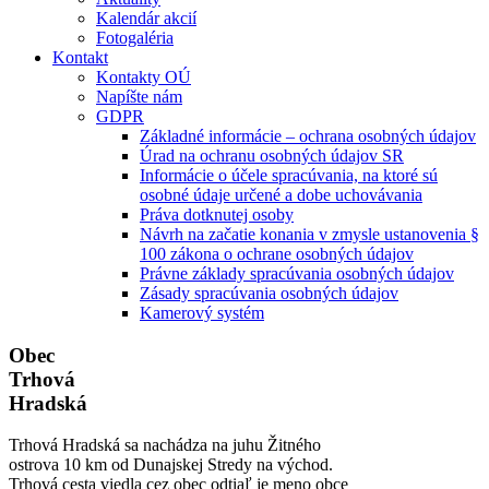
Kalendár akcií
Fotogaléria
Kontakt
Kontakty OÚ
Napíšte nám
GDPR
Základné informácie – ochrana osobných údajov
Úrad na ochranu osobných údajov SR
Informácie o účele spracúvania, na ktoré sú
osobné údaje určené a dobe uchovávania
Práva dotknutej osoby
Návrh na začatie konania v zmysle ustanovenia §
100 zákona o ochrane osobných údajov
Právne základy spracúvania osobných údajov
Zásady spracúvania osobných údajov
Kamerový systém
Obec
Trhová
Hradská
Trhová Hradská sa nachádza na juhu Žitného
ostrova 10 km od Dunajskej Stredy na východ.
Trhová cesta viedla cez obec odtiaľ je meno obce