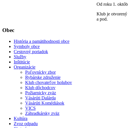
Od roku 1. októb
Klub je otvorený
a pod.
Obec
História a pamätihodnosti obce
Symboly obce
Cestovný poriadok
Služby
Inštitúcie
Organizácie
Poľovnícky zbor
Rybárske združenie
Klub chovateľov holubov
Klub dôchodcov
Požiarnicky zväz
Vásárúti Dalárda
Vásárúti Komédiások
VICS
Záhradkársky zväz
Kultúra
Zvoz odpadu