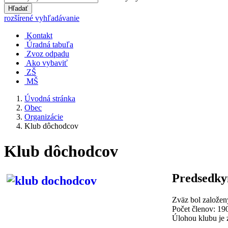
Hľadať
rozšírené vyhľadávanie
Kontakt
Úradná tabuľa
Zvoz odpadu
Ako vybaviť
ZŠ
MŠ
Úvodná stránka
Obec
Organizácie
Klub dôchodcov
Klub dôchodcov
Predsedky
Zväz bol založen
Počet členov: 19
Úlohou klubu je 