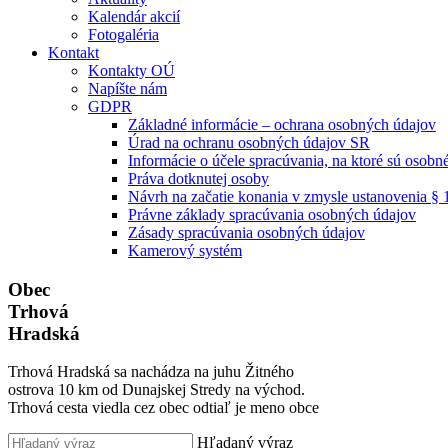
Kalendár akcií
Fotogaléria
Kontakt
Kontakty OÚ
Napíšte nám
GDPR
Základné informácie – ochrana osobných údajov
Úrad na ochranu osobných údajov SR
Informácie o účele spracúvania, na ktoré sú osob
Práva dotknutej osoby
Návrh na začatie konania v zmysle ustanovenia §
Právne základy spracúvania osobných údajov
Zásady spracúvania osobných údajov
Kamerový systém
Obec
Trhová
Hradská
Trhová Hradská sa nachádza na juhu Žitného
ostrova 10 km od Dunajskej Stredy na východ.
Trhová cesta viedla cez obec odtiaľ je meno obce
Hľadaný výraz