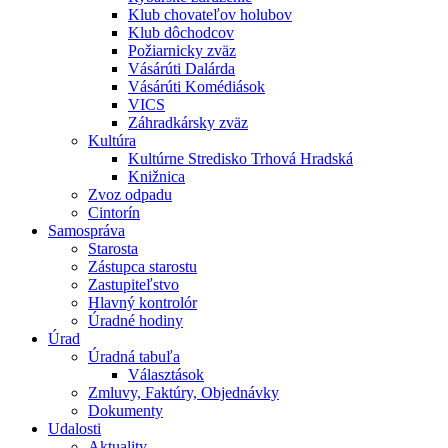
Klub chovateľov holubov
Klub dôchodcov
Požiarnicky zväz
Vásárúti Dalárda
Vásárúti Komédiások
VICS
Záhradkársky zväz
Kultúra
Kultúrne Stredisko Trhová Hradská
Knižnica
Zvoz odpadu
Cintorín
Samospráva
Starosta
Zástupca starostu
Zastupiteľstvo
Hlavný kontrolór
Úradné hodiny
Úrad
Úradná tabuľa
Választások
Zmluvy, Faktúry, Objednávky
Dokumenty
Udalosti
Aktuality