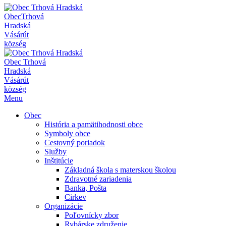
Obec
Trhová
Hradská
Vásárút
község
Obec
Trhová
Hradská
Vásárút
község
Menu
Obec
História a pamätihodnosti obce
Symboly obce
Cestovný poriadok
Služby
Inštitúcie
Základná škola s materskou školou
Zdravotné zariadenia
Banka, Pošta
Cirkev
Organizácie
Poľovnícky zbor
Rybárske združenie