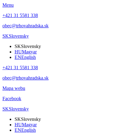
Menu
+421 31 5581 338
obec@trhovahradska.sk
SK
Slovensky
SK
Slovensky
HU
Magyar
EN
English
+421 31 5581 338
obec@trhovahradska.sk
Mapa webu
Facebook
SK
Slovensky
SK
Slovensky
HU
Magyar
EN
English