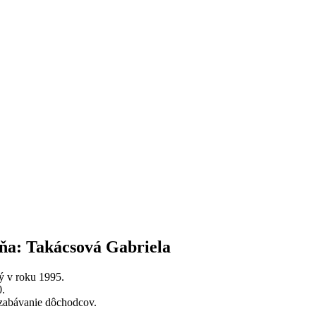
ňa: Takácsová Gabriela
ý v roku 1995.
0.
zabávanie dôchodcov.