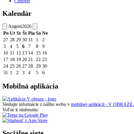
Cintorín
Kalendár
August
2026
Po
Ut
St
Št
Pia
So
Ne
27
28
29
30
31
1
2
3
4
5
6
7
8
9
10
11
12
13
14
15
16
17
18
19
20
21
22
23
24
25
26
27
28
29
30
31
1
2
3
4
5
6
Mobilná aplikácia
Sledujte informácie z nášho webu v
mobilnej aplikácii - V OBRAZE.
Voľne k stiahnutiu:
Sociálne siete