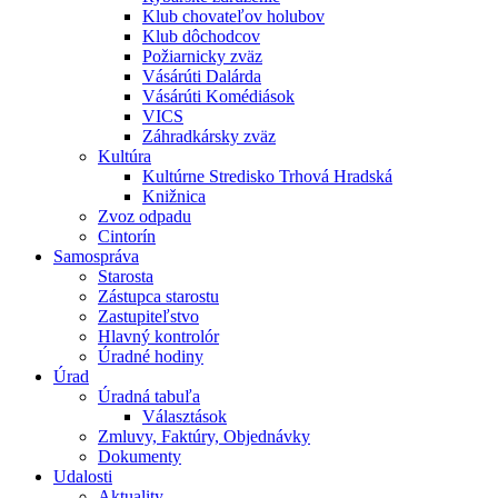
Klub chovateľov holubov
Klub dôchodcov
Požiarnicky zväz
Vásárúti Dalárda
Vásárúti Komédiások
VICS
Záhradkársky zväz
Kultúra
Kultúrne Stredisko Trhová Hradská
Knižnica
Zvoz odpadu
Cintorín
Samospráva
Starosta
Zástupca starostu
Zastupiteľstvo
Hlavný kontrolór
Úradné hodiny
Úrad
Úradná tabuľa
Választások
Zmluvy, Faktúry, Objednávky
Dokumenty
Udalosti
Aktuality