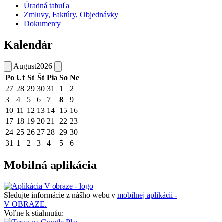
Úradná tabuľa
Zmluvy, Faktúry, Objednávky
Dokumenty
Kalendár
August
2026
Po
Ut
St
Št
Pia
So
Ne
27
28
29
30
31
1
2
3
4
5
6
7
8
9
10
11
12
13
14
15
16
17
18
19
20
21
22
23
24
25
26
27
28
29
30
31
1
2
3
4
5
6
Mobilná aplikácia
Sledujte informácie z nášho webu v
mobilnej aplikácii -
V OBRAZE.
Voľne k stiahnutiu: