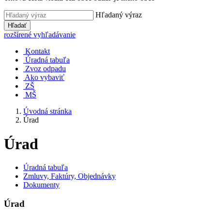
Hľadaný výraz
Hľadať
rozšírené vyhľadávanie
Kontakt
Úradná tabuľa
Zvoz odpadu
Ako vybaviť
ZŠ
MŠ
Úvodná stránka
Úrad
Úrad
Úradná tabuľa
Zmluvy, Faktúry, Objednávky
Dokumenty
Úrad