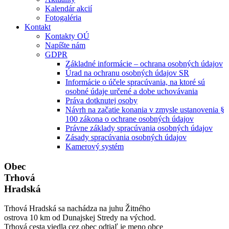
Kalendár akcií
Fotogaléria
Kontakt
Kontakty OÚ
Napíšte nám
GDPR
Základné informácie – ochrana osobných údajov
Úrad na ochranu osobných údajov SR
Informácie o účele spracúvania, na ktoré sú
osobné údaje určené a dobe uchovávania
Práva dotknutej osoby
Návrh na začatie konania v zmysle ustanovenia §
100 zákona o ochrane osobných údajov
Právne základy spracúvania osobných údajov
Zásady spracúvania osobných údajov
Kamerový systém
Obec
Trhová
Hradská
Trhová Hradská sa nachádza na juhu Žitného
ostrova 10 km od Dunajskej Stredy na východ.
Trhová cesta viedla cez obec odtiaľ je meno obce