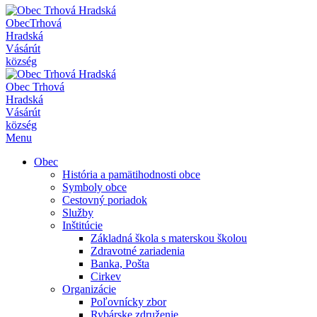
Obec
Trhová
Hradská
Vásárút
község
Obec
Trhová
Hradská
Vásárút
község
Menu
Obec
História a pamätihodnosti obce
Symboly obce
Cestovný poriadok
Služby
Inštitúcie
Základná škola s materskou školou
Zdravotné zariadenia
Banka, Pošta
Cirkev
Organizácie
Poľovnícky zbor
Rybárske združenie