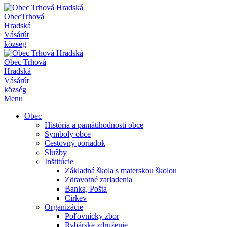
Obec
Trhová
Hradská
Vásárút
község
Obec
Trhová
Hradská
Vásárút
község
Menu
Obec
História a pamätihodnosti obce
Symboly obce
Cestovný poriadok
Služby
Inštitúcie
Základná škola s materskou školou
Zdravotné zariadenia
Banka, Pošta
Cirkev
Organizácie
Poľovnícky zbor
Rybárske združenie