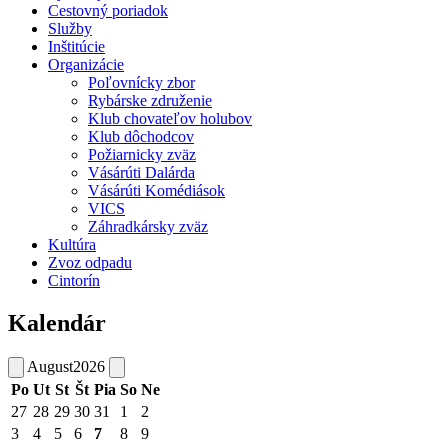
Cestovný poriadok
Služby
Inštitúcie
Organizácie
Poľovnícky zbor
Rybárske združenie
Klub chovateľov holubov
Klub dôchodcov
Požiarnicky zväz
Vásárúti Dalárda
Vásárúti Komédiások
VICS
Záhradkársky zväz
Kultúra
Zvoz odpadu
Cintorín
Kalendár
August
2026
Po
Ut
St
Št
Pia
So
Ne
27
28
29
30
31
1
2
3
4
5
6
7
8
9