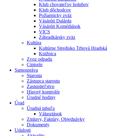
Klub chovateľov holubov
Klub dôchodcov
Požiarnicky zväz
Vásárúti Dalárda
Vásárúti Komédiások
VICS
Záhradkársky zväz
Kultúra
Kultúrne Stredisko Trhová Hradská
Knižnica
Zvoz odpadu
Cintorín
Samospráva
Starosta
Zástupca starostu
Zastupiteľstvo
Hlavný kontrolór
Úradné hodiny
Úrad
Úradná tabuľa
Választások
Zmluvy, Faktúry, Objednávky
Dokumenty
Udalosti
Aktuality