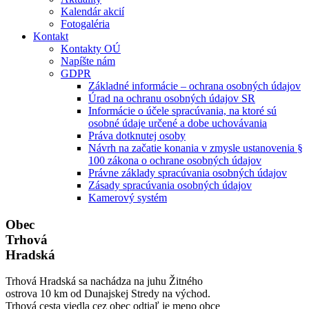
Kalendár akcií
Fotogaléria
Kontakt
Kontakty OÚ
Napíšte nám
GDPR
Základné informácie – ochrana osobných údajov
Úrad na ochranu osobných údajov SR
Informácie o účele spracúvania, na ktoré sú
osobné údaje určené a dobe uchovávania
Práva dotknutej osoby
Návrh na začatie konania v zmysle ustanovenia §
100 zákona o ochrane osobných údajov
Právne základy spracúvania osobných údajov
Zásady spracúvania osobných údajov
Kamerový systém
Obec
Trhová
Hradská
Trhová Hradská sa nachádza na juhu Žitného
ostrova 10 km od Dunajskej Stredy na východ.
Trhová cesta viedla cez obec odtiaľ je meno obce