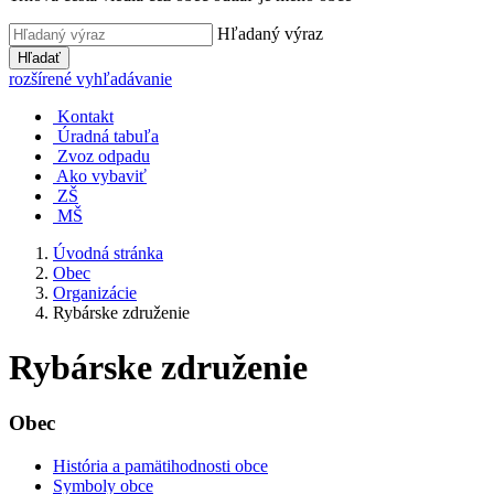
Hľadaný výraz
Hľadať
rozšírené vyhľadávanie
Kontakt
Úradná tabuľa
Zvoz odpadu
Ako vybaviť
ZŠ
MŠ
Úvodná stránka
Obec
Organizácie
Rybárske združenie
Rybárske združenie
Obec
História a pamätihodnosti obce
Symboly obce