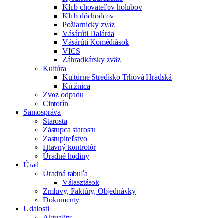
Klub chovateľov holubov
Klub dôchodcov
Požiarnicky zväz
Vásárúti Dalárda
Vásárúti Komédiások
VICS
Záhradkársky zväz
Kultúra
Kultúrne Stredisko Trhová Hradská
Knižnica
Zvoz odpadu
Cintorín
Samospráva
Starosta
Zástupca starostu
Zastupiteľstvo
Hlavný kontrolór
Úradné hodiny
Úrad
Úradná tabuľa
Választások
Zmluvy, Faktúry, Objednávky
Dokumenty
Udalosti
Aktuality