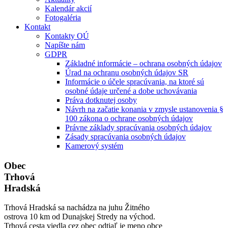
Kalendár akcií
Fotogaléria
Kontakt
Kontakty OÚ
Napíšte nám
GDPR
Základné informácie – ochrana osobných údajov
Úrad na ochranu osobných údajov SR
Informácie o účele spracúvania, na ktoré sú
osobné údaje určené a dobe uchovávania
Práva dotknutej osoby
Návrh na začatie konania v zmysle ustanovenia §
100 zákona o ochrane osobných údajov
Právne základy spracúvania osobných údajov
Zásady spracúvania osobných údajov
Kamerový systém
Obec
Trhová
Hradská
Trhová Hradská sa nachádza na juhu Žitného
ostrova 10 km od Dunajskej Stredy na východ.
Trhová cesta viedla cez obec odtiaľ je meno obce