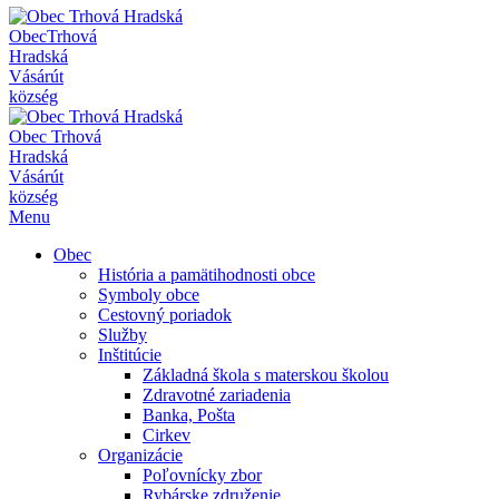
Obec
Trhová
Hradská
Vásárút
község
Obec
Trhová
Hradská
Vásárút
község
Menu
Obec
História a pamätihodnosti obce
Symboly obce
Cestovný poriadok
Služby
Inštitúcie
Základná škola s materskou školou
Zdravotné zariadenia
Banka, Pošta
Cirkev
Organizácie
Poľovnícky zbor
Rybárske združenie