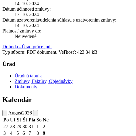
14. 10. 2024
Dátum účinnosti zmluvy:
17. 10. 2024
Dátum uzatvorenia/udelenia súhlasu s uzatvorením zmluvy:
14. 10. 2024
Platnosť zmluvy do:
Neuvedené
Dohoda - Úrad práce,.pdf
Typ súboru: PDF dokument, Veľkosť: 423,34 kB
Úrad
Úradná tabuľa
Zmluvy, Faktúry, Objednávky
Dokumenty
Kalendár
August
2026
Po
Ut
St
Št
Pia
So
Ne
27
28
29
30
31
1
2
3
4
5
6
7
8
9