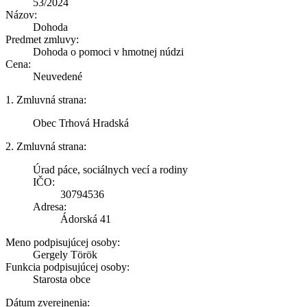
53/2024
Názov:
Dohoda
Predmet zmluvy:
Dohoda o pomoci v hmotnej núdzi
Cena:
Neuvedené
1. Zmluvná strana:
Obec Trhová Hradská
2. Zmluvná strana:
Úrad páce, sociálnych vecí a rodiny
IČO:
30794536
Adresa:
Ádorská 41
Meno podpisujúcej osoby:
Gergely Török
Funkcia podpisujúcej osoby:
Starosta obce
Dátum zverejnenia: