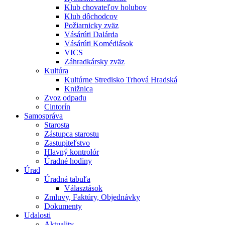
Klub chovateľov holubov
Klub dôchodcov
Požiarnicky zväz
Vásárúti Dalárda
Vásárúti Komédiások
VICS
Záhradkársky zväz
Kultúra
Kultúrne Stredisko Trhová Hradská
Knižnica
Zvoz odpadu
Cintorín
Samospráva
Starosta
Zástupca starostu
Zastupiteľstvo
Hlavný kontrolór
Úradné hodiny
Úrad
Úradná tabuľa
Választások
Zmluvy, Faktúry, Objednávky
Dokumenty
Udalosti
Aktuality