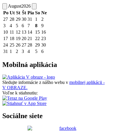
August
2026
Po
Ut
St
Št
Pia
So
Ne
27
28
29
30
31
1
2
3
4
5
6
7
8
9
10
11
12
13
14
15
16
17
18
19
20
21
22
23
24
25
26
27
28
29
30
31
1
2
3
4
5
6
Mobilná aplikácia
Sledujte informácie z nášho webu v
mobilnej aplikácii -
V OBRAZE.
Voľne k stiahnutiu:
Sociálne siete