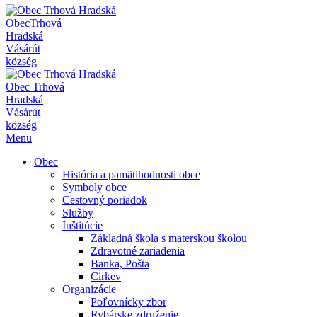
Obec
Trhová
Hradská
Vásárút
község
Obec
Trhová
Hradská
Vásárút
község
Menu
Obec
História a pamätihodnosti obce
Symboly obce
Cestovný poriadok
Služby
Inštitúcie
Základná škola s materskou školou
Zdravotné zariadenia
Banka, Pošta
Cirkev
Organizácie
Poľovnícky zbor
Rybárske združenie