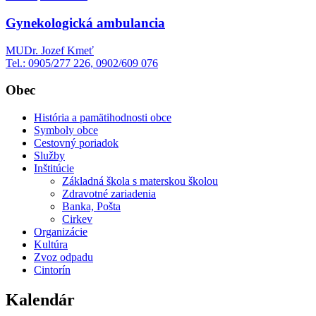
Gynekologická ambulancia
MUDr. Jozef Kmeť
Tel.: 0905/277 226, 0902/609 076
Obec
História a pamätihodnosti obce
Symboly obce
Cestovný poriadok
Služby
Inštitúcie
Základná škola s materskou školou
Zdravotné zariadenia
Banka, Pošta
Cirkev
Organizácie
Kultúra
Zvoz odpadu
Cintorín
Kalendár