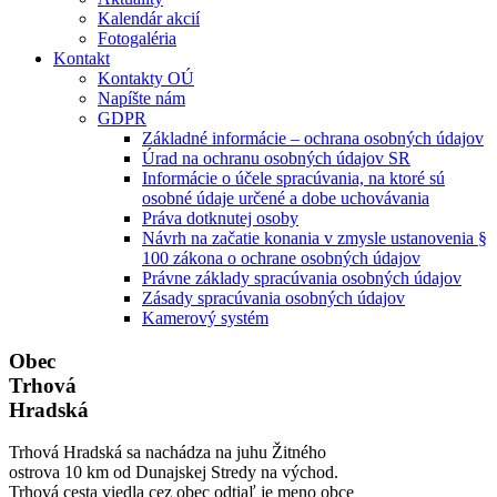
Kalendár akcií
Fotogaléria
Kontakt
Kontakty OÚ
Napíšte nám
GDPR
Základné informácie – ochrana osobných údajov
Úrad na ochranu osobných údajov SR
Informácie o účele spracúvania, na ktoré sú
osobné údaje určené a dobe uchovávania
Práva dotknutej osoby
Návrh na začatie konania v zmysle ustanovenia §
100 zákona o ochrane osobných údajov
Právne základy spracúvania osobných údajov
Zásady spracúvania osobných údajov
Kamerový systém
Obec
Trhová
Hradská
Trhová Hradská sa nachádza na juhu Žitného
ostrova 10 km od Dunajskej Stredy na východ.
Trhová cesta viedla cez obec odtiaľ je meno obce