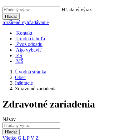
Hľadaný výraz
Hľadať
rozšírené vyhľadávanie
Kontakt
Úradná tabuľa
Zvoz odpadu
Ako vybaviť
ZŠ
MŠ
Úvodná stránka
Obec
Inštitúcie
Zdravotné zariadenia
Zdravotné zariadenia
Názov
Hľadať
Všetko
G
L
P
V
Z