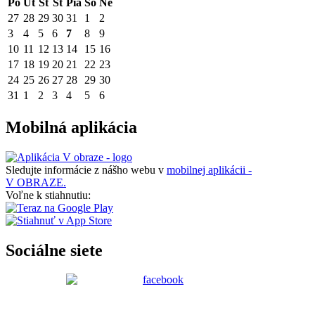
Po
Ut
St
Št
Pia
So
Ne
27
28
29
30
31
1
2
3
4
5
6
7
8
9
10
11
12
13
14
15
16
17
18
19
20
21
22
23
24
25
26
27
28
29
30
31
1
2
3
4
5
6
Mobilná aplikácia
Sledujte informácie z nášho webu v
mobilnej aplikácii -
V OBRAZE.
Voľne k stiahnutiu:
Sociálne siete