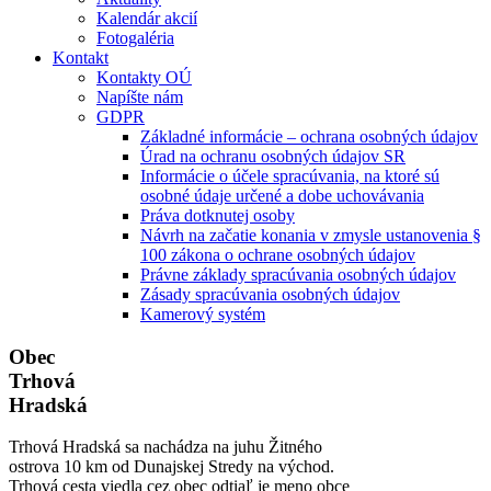
Kalendár akcií
Fotogaléria
Kontakt
Kontakty OÚ
Napíšte nám
GDPR
Základné informácie – ochrana osobných údajov
Úrad na ochranu osobných údajov SR
Informácie o účele spracúvania, na ktoré sú
osobné údaje určené a dobe uchovávania
Práva dotknutej osoby
Návrh na začatie konania v zmysle ustanovenia §
100 zákona o ochrane osobných údajov
Právne základy spracúvania osobných údajov
Zásady spracúvania osobných údajov
Kamerový systém
Obec
Trhová
Hradská
Trhová Hradská sa nachádza na juhu Žitného
ostrova 10 km od Dunajskej Stredy na východ.
Trhová cesta viedla cez obec odtiaľ je meno obce