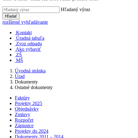
Hľadaný výraz
Hľadať
rozšírené vyhľadávanie
Kontakt
Úradná tabuľa
Zvoz odpadu
Ako vybaviť
ZŠ
MŠ
Úvodná stránka
Úrad
Dokumenty
Ostatné dokumenty
Faktúry
Projekty 2025
Objednávky
Zmluvy
Rozpočet
Zápisnice
Projekty do 2024
Dokumenty 2011 – 2014