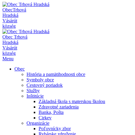
Obec
Trhová
Hradská
Vásárút
község
Obec
Trhová
Hradská
Vásárút
község
Menu
Obec
História a pamätihodnosti obce
Symboly obce
Cestovný poriadok
Služby
Inštitúcie
Základná škola s materskou školou
Zdravotné zariadenia
Banka, Pošta
Cirkev
Organizácie
Poľovnícky zbor
Rybárske združenie