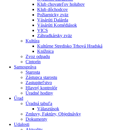
Klub chovateľov holubov
Klub dôchodcov
Požiarnicky zväz
Vásárúti Dalárda
Vásárúti Komédiások
VICS
Záhradkársky zväz
Kultúra
Kultúrne Stredisko Trhová Hradská
Knižnica
Zvoz odpadu
Cintorín
Samospráva
Starosta
Zástupca starostu
Zastupiteľstvo
Hlavný kontrolór
Úradné hodiny
Úrad
Úradná tabuľa
Választások
Zmluvy, Faktúry, Objednávky
Dokumenty
Udalosti
Aktuality