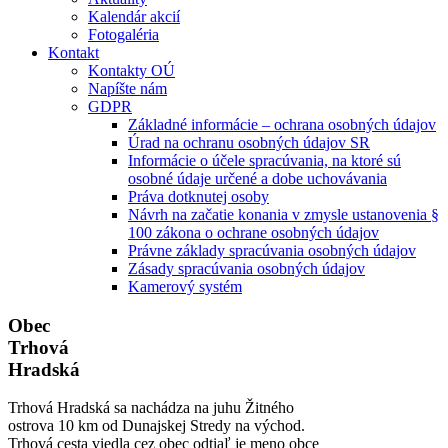
Kalendár akcií
Fotogaléria
Kontakt
Kontakty OÚ
Napíšte nám
GDPR
Základné informácie – ochrana osobných údajov
Úrad na ochranu osobných údajov SR
Informácie o účele spracúvania, na ktoré sú
osobné údaje určené a dobe uchovávania
Práva dotknutej osoby
Návrh na začatie konania v zmysle ustanovenia §
100 zákona o ochrane osobných údajov
Právne základy spracúvania osobných údajov
Zásady spracúvania osobných údajov
Kamerový systém
Obec
Trhová
Hradská
Trhová Hradská sa nachádza na juhu Žitného
ostrova 10 km od Dunajskej Stredy na východ.
Trhová cesta viedla cez obec odtiaľ je meno obce