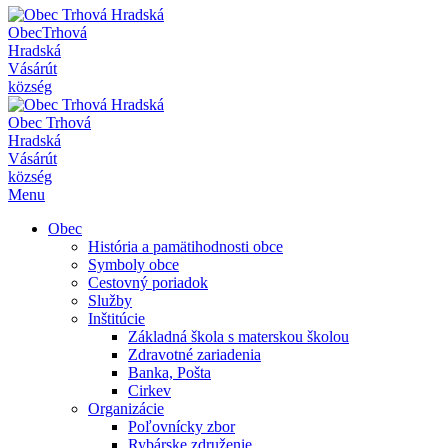
Obec
Trhová
Hradská
Vásárút
község
Obec
Trhová
Hradská
Vásárút
község
Menu
Obec
História a pamätihodnosti obce
Symboly obce
Cestovný poriadok
Služby
Inštitúcie
Základná škola s materskou školou
Zdravotné zariadenia
Banka, Pošta
Cirkev
Organizácie
Poľovnícky zbor
Rybárske združenie