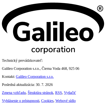
Technický prevádzkovateľ:
Galileo Corporation s.r.o., Čierna Voda 468, 925 06
Kontakt:
Galileo Corporation s.r.o.
Posledná aktualizácia: 30. 7. 2026
Zmena vzhľadu
,
Štruktúra stránok
,
RSS
,
Vytlačiť
Vyhlásenie o prístupnosti
,
Cookies
,
Webové sídlo