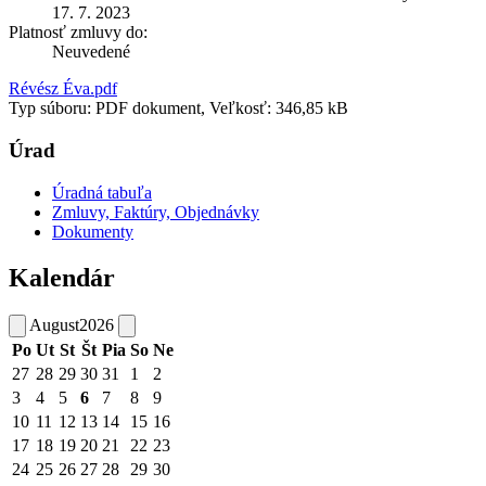
17. 7. 2023
Platnosť zmluvy do:
Neuvedené
Révész Éva.pdf
Typ súboru: PDF dokument, Veľkosť: 346,85 kB
Úrad
Úradná tabuľa
Zmluvy, Faktúry, Objednávky
Dokumenty
Kalendár
August
2026
Po
Ut
St
Št
Pia
So
Ne
27
28
29
30
31
1
2
3
4
5
6
7
8
9
10
11
12
13
14
15
16
17
18
19
20
21
22
23
24
25
26
27
28
29
30