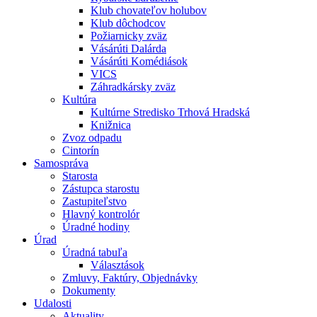
Klub chovateľov holubov
Klub dôchodcov
Požiarnicky zväz
Vásárúti Dalárda
Vásárúti Komédiások
VICS
Záhradkársky zväz
Kultúra
Kultúrne Stredisko Trhová Hradská
Knižnica
Zvoz odpadu
Cintorín
Samospráva
Starosta
Zástupca starostu
Zastupiteľstvo
Hlavný kontrolór
Úradné hodiny
Úrad
Úradná tabuľa
Választások
Zmluvy, Faktúry, Objednávky
Dokumenty
Udalosti
Aktuality